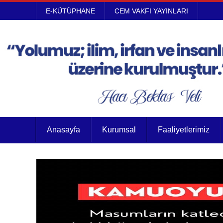
E-KÜTÜPHANE
CEM VAKFI YAYINLARI
Anasayfa
Kurumsal
Faaliyetlerimiz