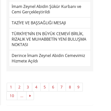
İmam Zeynel Abidin Şükür Kurbanı ve
Cemi Gerçekleştirildi
TAZİYE VE BAŞSAĞLIĞI MESAJI
TÜRKİYE’NİN EN BÜYÜK CEMEVİ BİRLİK,
RIZALIK VE MUHABBETİN YENİ BULUŞMA
NOKTASI
Derince İmam Zeynel Abidin Cemevimiz
Hizmete Açıldı
1
2
3
4
5
6
7
8
9
10
...