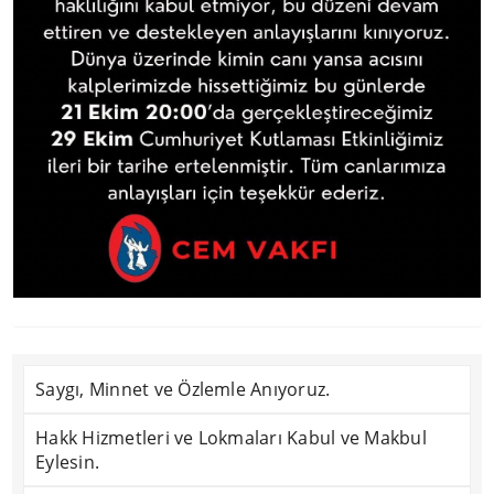
Saygı, Minnet ve Özlemle Anıyoruz.
Hakk Hizmetleri ve Lokmaları Kabul ve Makbul
Eylesin.