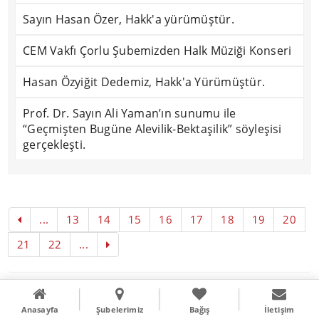
Sayın Hasan Özer, Hakk'a yürümüştür.
CEM Vakfı Çorlu Şubemizden Halk Müziği Konseri
Hasan Özyiğit Dedemiz, Hakk'a Yürümüştür.
Prof. Dr. Sayın Ali Yaman’ın sunumu ile
“Geçmişten Bugüne Alevilik-Bektaşilik” söyleşisi
gerçekleşti.
...
13
14
15
16
17
18
19
20
21
22
...
Copyright © 2016
Literal Webdizayn
Anasayfa
Şubelerimiz
Bağış
İletişim