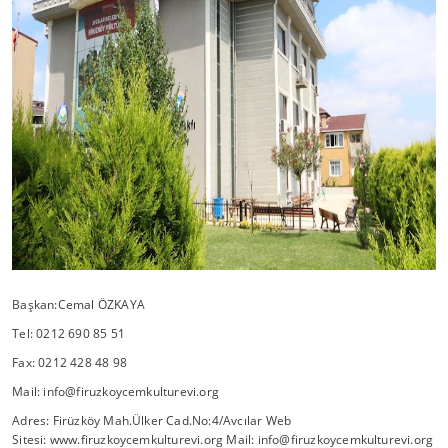
Başkan:Cemal ÖZKAYA
Tel: 0212 690 85 51
Fax: 0212 428 48 98
Mail:
info@firuzkoycemkulturevi.org
Adres: Firüzköy Mah.Ülker Cad.No:4/Avcılar Web
Sitesi: www.firuzkoycemkulturevi.org Mail:
info@firuzkoycemkulturevi.org