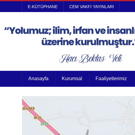
E-KÜTÜPHANE
CEM VAKFI YAYINLARI
Anasayfa
Kurumsal
Faaliyetlerimiz