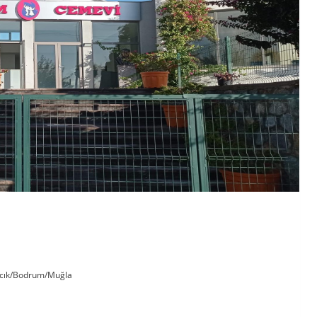
nacık/Bodrum/Muğla