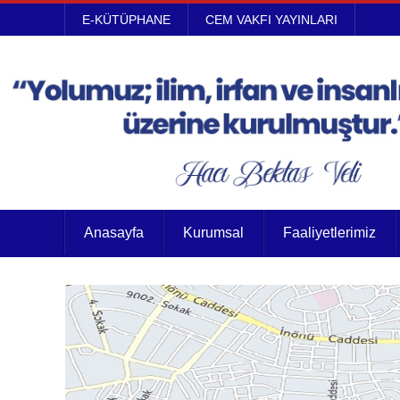
E-KÜTÜPHANE
CEM VAKFI YAYINLARI
Anasayfa
Kurumsal
Faaliyetlerimiz