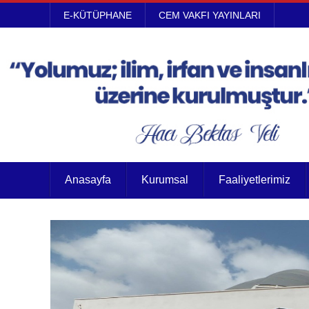
E-KÜTÜPHANE
CEM VAKFI YAYINLARI
Anasayfa
Kurumsal
Faaliyetlerimiz