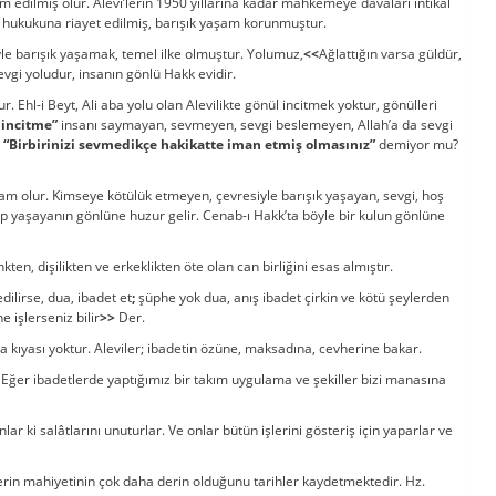
m edilmiş olur. Alevi’lerin 1950 yıllarına kadar mahkemeye davaları intikal
ü hukukuna riayet edilmiş, barışık yaşam korunmuştur.
e barışık yaşamak, temel ilke olmuştur. Yolumuz,
<<
Ağlattığın varsa güldür,
evgi yoludur, insanın gönlü Hakk evidir.
 Ehl-i Beyt, Ali aba yolu olan Alevilikte gönül incitmek yoktur, gönülleri
 incitme”
insanı saymayan, sevmeyen, sevgi beslemeyen, Allah’a da sevgi
a
“Birbirinizi sevmedikçe hakikatte iman etmiş olmasınız”
demiyor mu?
yram olur. Kimseye kötülük etmeyen, çevresiyle barışık yaşayan, sevgi, hoş
lıp yaşayanın gönlüne huzur gelir. Cenab-ı Hakk’ta böyle bir kulun gönlüne
ten, dişilikten ve erkeklikten öte olan can birliğini esas almıştır.
dilirse, dua, ibadet et
;
şüphe yok dua, anış ibadet çirkin ve kötü şeylerden
e işlerseniz bilir
>>
Der.
arla kıyası yoktur. Aleviler; ibadetin özüne, maksadına, cevherine bakar.
r. Eğer ibadetlerde yaptığımız bir takım uygulama ve şekiller bizi manasına
lar ki salâtlarını unuturlar. Ve onlar bütün işlerini gösteriş için yaparlar ve
in mahiyetinin çok daha derin olduğunu tarihler kaydetmektedir. Hz.