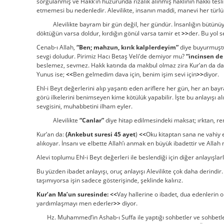
sorgulanmış ve Hakk’ın huzurunda rızalık alınmış haklının hakkı tesli
etmemesi bu nedenledir. Alevilikte, insanın maddi, manevi her türl
Alevilikte bayram bir gün değil, her gündür. İnsanlığın bütünüyl
döktüğün varsa doldur, kırdığın gönül varsa tamir et
>>
der. Bu yol s
Cenab-ı Allah,
“Ben; mahzun, kırık kalplerdeyim”
diye buyurmuştur.
sevgi doludur. Pirimiz Hacı Betaş Veli’de demiyor mu?
“incinsen de
beslemez, sevmez. Hakk katında da makbul olmaz zira Kur’an da d
Yunus ise;
<<
Ben gelmedim dava için, benim işim sevi için
>>
diyor.
Ehl-i Beyt değerlerini alıp yaşantı eden ariflere her gün, her an ba
görü ilkelerini benimseyen kime kötülük yapabilir. İşte bu anlayışı a
sevgisini, muhabbetini ilham eyler.
Alevilikte
“Canlar”
diye hitap edilmesindeki maksat; ırktan, renk
Kur’an da:
(Ankebut suresi 45 ayet
)
<<
Oku kitaptan sana ne vahiy e
alıkoyar. İnsanı ve elbette Allah’ı anmak en büyük ibadettir ve Allah n
Alevi toplumu Ehl-i Beyt değerleri ile beslendiği için diğer anlayışl
Bu yüzden ibadet anlayışı, oruç anlayışı Alevilikte çok daha derindi
taşımıyorsa işin sadece gösterişinde, şeklinde kalırız.
Kur’an Ma’un suresinde:
<<
Vay hallerine o ibadet, dua edenlerin on
yardımlaşmayı men ederler
>>
diyor.
Hz. Muhammed’in Ashab-ı Suffa ile yaptığı sohbetler ve sohbetler