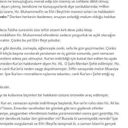
ların ne konuştuğunu merak edip izin istemiş ve sohbete dâhil olmuş;
ışarı çıkmış, kendisine ne konuşuyorlardı diye sorduklarında;
<<
Ben
ü üzere, Hz. Muhammed’in ve Ehl-i Beyt’inin manevi sırları ve hakikatleri
rdır.”
Derken herkesin ibadetten, oruçtan anladığı malum olduğu hakikat
ece Fatiha suresinin size tefsir etsem kırk deve yükü kitap
eği mükâfatın Hz. Muhammed efendimiz sadece yorgunluk ve açlık olacağını
acaktır. Çünkü bu yol Ehl-i Beyt yoludur.
ibi davulla, zurnayla, eğlenceyle zevki, sefa ile gün geçirmezler. Çünkü
i kılıçla başına vurularak yaralanan ve üç günün sonunda, yani ramazan
evilere adeta yas olmuştur. Kur’an indirildiği için kutsal ilan edilen bu ayda
etmeden Kur’an hakkında
>>
diyen Hz. Ali, O Şahı Merdan Şehit edilmiştir. Hz.
 canlı Kur’an’a neden saygı duyulmamıştır. Sıffın savaşında melun Muaviye
 İşte Kur’an-ı mızrakların uçlarına takanlar, canlı Kur’an-ı Şehit ettiği ay
ıcıdır.
a kullanma biçimleri bir hakikatin üstünü örtmekle araç edilmiştir.
 Kur-an, ramazan ayında indirilmeye başlandı, Kur-an’ın ruhu olan Hz. Ali bu
r? İslam, Emeviler tarafından bir gömlek gibi ters giyilerek zihinler
iye, peygamber efendimizin hakka yürümesinden sonra geri getirtilip, Hz.
et
>
denilecek kadar ileri gitmediler mi? Burada ki samimiyetlik nerede? İşte
iyetle sorgulamalı ve Ehl-i Beyt’le tanışmalı ki, o zaman İslam’ın gerçek