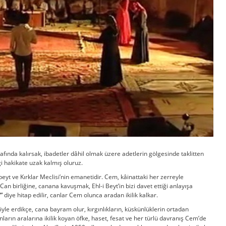
afında kalırsak, ibadetler dâhil olmak üzere adetlerin gölgesinde taklitten
 hakikate uzak kalmış oluruz.
 ve Kırklar Meclisi’nin emanetidir. Cem, kâinattaki her zerreyle
an birliğine, canana kavuşmak, Ehl-i Beyt’in bizi davet ettiği anlayışa
”
diye hitap edilir, canlar Cem olunca aradan ikilik kalkar.
 erdikçe, cana bayram olur, kırgınlıkların, küskünlüklerin ortadan
nların aralarına ikilik koyan öfke, haset, fesat ve her türlü davranış Cem’de