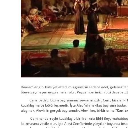
Bayramlar gibi kutsiyet atfedilmiş günlerin sadece adet, gelenek tar
öteye geçmeyen uygulamalar olur. Peygamberimizin bizi davet ettiği
Cem ibadeti; bizim bayramımız seyranımızdır. Cem, bize ehl-i beyt
kucaklaşma ve bütünleşmedir. İşte Alevi’nin hakikat bayramı budur. C
ulaşmak, Alevi’nin gerçek bayramıdır. Alevilikte, birbirlerine
“Canlar
Cem her zerreyle kucaklaşıp birlik sırrına Ehl-i Beyt muhabbetiyle
kalkmasına vesile olur. İşte Alevi Cem’lerinde yüzyıllar boyunca insa