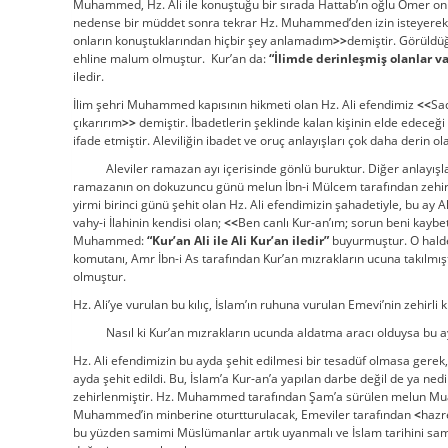
Muhammed, Hz. Ali ile konuştuğu bir sırada Hattab’ın oğlu Ömer on
nedense bir müddet sonra tekrar Hz. Muhammed’den izin isteyerek d
onların konuştuklarından hiçbir şey anlamadım
>>
demiştir. Görüldüğ
ehline malum olmuştur. Kur’an da:
“İlimde derinleşmiş olanlar va
iledir.
İlim şehri Muhammed kapısının hikmeti olan Hz. Ali efendimiz
<<
Sad
çıkarırım
>>
demiştir. İbadetlerin şeklinde kalan kişinin elde edec
ifade etmiştir. Aleviliğin ibadet ve oruç anlayışları çok daha derin ol
Aleviler ramazan ayı içerisinde gönlü buruktur. Diğer anlayışlar g
ramazanın on dokuzuncu günü melun İbn-i Mülcem tarafından zehirl
yirmi birinci günü şehit olan Hz. Ali efendimizin şahadetiyle, bu ay Al
vahy-i İlahinin kendisi olan;
<<
Ben canlı Kur-an’ım; sorun beni kayb
Muhammed:
“Kur’an Ali ile Ali Kur’an iledir”
buyurmuştur. O halde
komutanı, Amr İbn-i As tarafından Kur’an mızrakların ucuna takılmıştır.
olmuştur.
Hz. Ali’ye vurulan bu kılıç, İslam’ın ruhuna vurulan Emevi’nin zehirli kıl
Nasıl ki Kur’an mızrakların ucunda aldatma aracı olduysa bu ayı d
Hz. Ali efendimizin bu ayda şehit edilmesi bir tesadüf olmasa gerek,
ayda şehit edildi. Bu, İslam’a Kur-an’a yapılan darbe değil de ya nedi
zehirlenmiştir. Hz. Muhammed tarafından Şam’a sürülen melun Muav
Muhammed’in minberine oturtturulacak, Emeviler tarafından
<
hazr
bu yüzden samimi Müslümanlar artık uyanmalı ve İslam tarihini samim