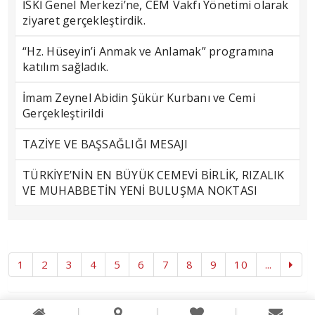
İSKİ Genel Merkezi’ne, CEM Vakfı Yönetimi olarak
ziyaret gerçekleştirdik.
“Hz. Hüseyin’i Anmak ve Anlamak” programına
katılım sağladık.
İmam Zeynel Abidin Şükür Kurbanı ve Cemi
Gerçekleştirildi
TAZİYE VE BAŞSAĞLIĞI MESAJI
TÜRKİYE’NİN EN BÜYÜK CEMEVİ BİRLİK, RIZALIK
VE MUHABBETİN YENİ BULUŞMA NOKTASI
1
2
3
4
5
6
7
8
9
10
...