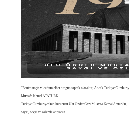
“Benim naçiz vücudum elbet bir gün toprak olacaktır;
Ancak Türkiye Cumhuriyeti
Mustafa Kemal ATATÜRK
Türkiye Cumhuriyeti'nin kurucusu Ulu Önder Gazi Mustafa Kemal Atatürk'ü,
saygı, sevgi ve özlemle anıyoruz.