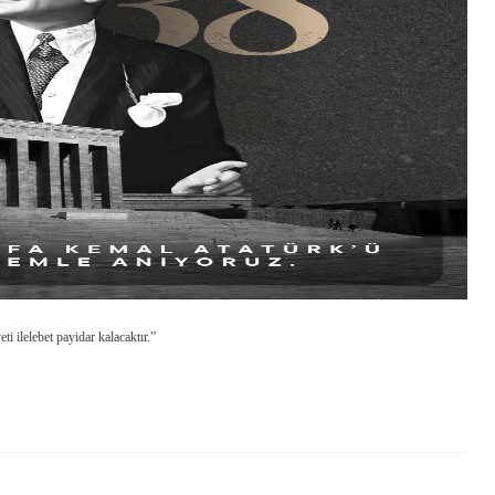
 ilelebet payidar kalacaktır.”