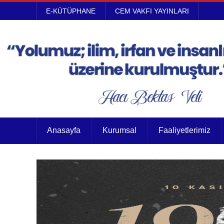
E-KÜTÜPHANE
CEM VAKFI YAYINLARI
Anasayfa
Kurumsal
Faaliyetlerimiz