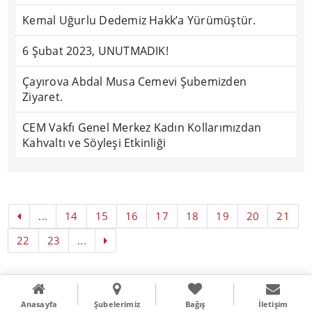
Kemal Uğurlu Dedemiz Hakk’a Yürümüştür.
6 Şubat 2023, UNUTMADIK!
Çayırova Abdal Musa Cemevi Şubemizden
Ziyaret.
CEM Vakfı Genel Merkez Kadın Kollarımızdan
Kahvaltı ve Söyleşi Etkinliği
...
14
15
16
17
18
19
20
21
22
23
...
Copyright © 2016
Literal Webdizayn
Anasayfa
Şubelerimiz
Bağış
İletişim