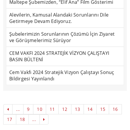
Maltepe Şubemizden, “Elif Ana” Film Gösterimi
Alevilerin, Kamusal Alandaki Sorunlarını Dile
Getirmeye Devam Ediyoruz.
Şubelerimizin Sorunlarının Çözümü İçin Ziyaret
ve Görüşmelerimiz Sürüyor
CEM VAKFI 2024 STRATEJİK VİZYON ÇALIŞTAYI
BASIN BÜLTENİ
Cem Vakfı 2024 Stratejik Vizyon Çalıştayı Sonuç
Bildirgesi Yayınlandı
...
9
10
11
12
13
14
15
16
17
18
...