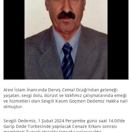
Alevi İslam İnancında Derviş Cemal Ocağı'ndan geleneği
yaşatan, sevgi dolu, dürüst ve Vakfımız çalışmalarında emeği
ve hizmetleri olan Sevgili Kasım Göçmen Dedemiz Hakk’a nail
olmuştur.
Sevgili Dedemiz, 1 Şubat 2024 Perşembe günü saat 14.00’de
Garip Dede Türbesinde yapılacak Cenaze Erkanı sonrası
memleketi Tunceli Hozat’ta toprağa sırlanacaktır.