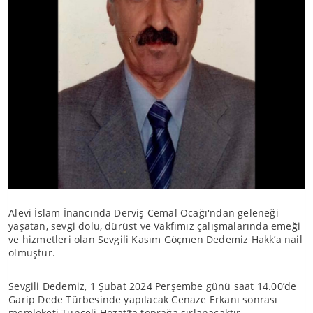
Alevi İslam İnancında Derviş Cemal Ocağı'ndan geleneği
yaşatan, sevgi dolu, dürüst ve Vakfımız çalışmalarında emeği
ve hizmetleri olan Sevgili Kasım Göçmen Dedemiz Hakk’a nail
olmuştur.
Sevgili Dedemiz, 1 Şubat 2024 Perşembe günü saat 14.00’de
Garip Dede Türbesinde yapılacak Cenaze Erkanı sonrası
memleketi Tunceli Hozat’ta toprağa sırlanacaktır.