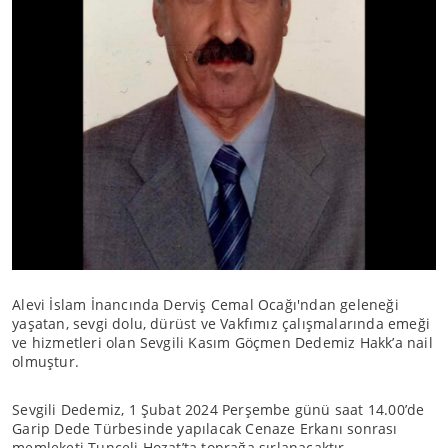
Alevi İslam İnancında Derviş Cemal Ocağı'ndan geleneği
yaşatan, sevgi dolu, dürüst ve Vakfımız çalışmalarında emeği
ve hizmetleri olan Sevgili Kasım Göçmen Dedemiz Hakk’a nail
olmuştur.
Sevgili Dedemiz, 1 Şubat 2024 Perşembe günü saat 14.00’de
Garip Dede Türbesinde yapılacak Cenaze Erkanı sonrası
memleketi Tunceli Hozat’ta toprağa sırlanacaktır.