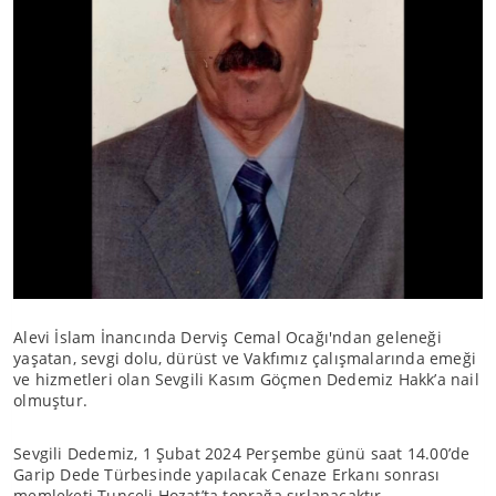
Alevi İslam İnancında Derviş Cemal Ocağı'ndan geleneği
yaşatan, sevgi dolu, dürüst ve Vakfımız çalışmalarında emeği
ve hizmetleri olan Sevgili Kasım Göçmen Dedemiz Hakk’a nail
olmuştur.
Sevgili Dedemiz, 1 Şubat 2024 Perşembe günü saat 14.00’de
Garip Dede Türbesinde yapılacak Cenaze Erkanı sonrası
memleketi Tunceli Hozat’ta toprağa sırlanacaktır.