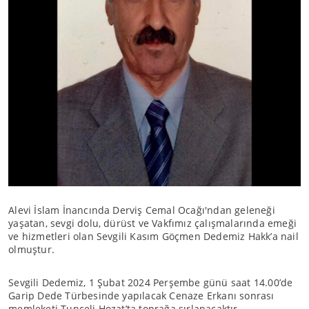
Alevi İslam İnancında Derviş Cemal Ocağı'ndan geleneği
yaşatan, sevgi dolu, dürüst ve Vakfımız çalışmalarında emeği
ve hizmetleri olan Sevgili Kasım Göçmen Dedemiz Hakk’a nail
olmuştur.
Sevgili Dedemiz, 1 Şubat 2024 Perşembe günü saat 14.00’de
Garip Dede Türbesinde yapılacak Cenaze Erkanı sonrası
memleketi Tunceli Hozat’ta toprağa sırlanacaktır.