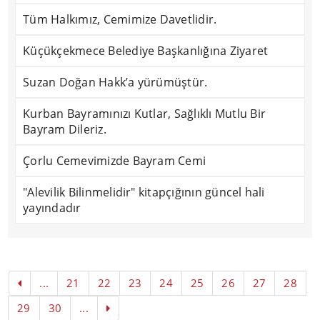
Tüm Halkımız, Cemimize Davetlidir.
Küçükçekmece Belediye Başkanlığına Ziyaret
Suzan Doğan Hakk’a yürümüştür.
Kurban Bayramınızı Kutlar, Sağlıklı Mutlu Bir
Bayram Dileriz.
Çorlu Cemevimizde Bayram Cemi
"Alevilik Bilinmelidir" kitapçığının güncel hali
yayındadır
...
21
22
23
24
25
26
27
28
29
30
...