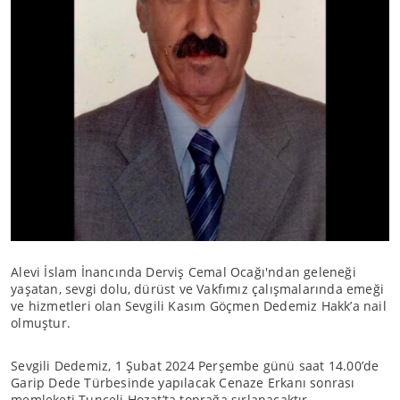
Alevi İslam İnancında Derviş Cemal Ocağı'ndan geleneği
yaşatan, sevgi dolu, dürüst ve Vakfımız çalışmalarında emeği
ve hizmetleri olan Sevgili Kasım Göçmen Dedemiz Hakk’a nail
olmuştur.
Sevgili Dedemiz, 1 Şubat 2024 Perşembe günü saat 14.00’de
Garip Dede Türbesinde yapılacak Cenaze Erkanı sonrası
memleketi Tunceli Hozat’ta toprağa sırlanacaktır.