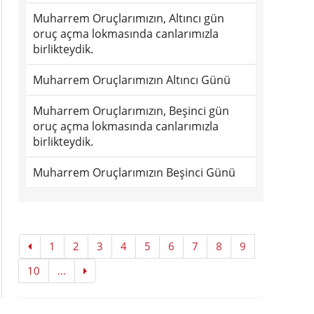
Muharrem Oruçlarımızın, Altıncı gün
oruç açma lokmasında canlarımızla
birlikteydik.
Muharrem Oruçlarımızın Altıncı Günü
Muharrem Oruçlarımızın, Beşinci gün
oruç açma lokmasında canlarımızla
birlikteydik.
Muharrem Oruçlarımızın Beşinci Günü
1
2
3
4
5
6
7
8
9
10
...