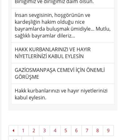
Birliğimiz ve dirliğimiz daim olsun.
İnsan sevgisinin, hoşgörünün ve
kardeşliğin hakim olduğu nice
bayramlarda buluşmak ümidiyle... Mutlu,
sağlıklı bayramlar dileriz…
HAKK KURBANLARINIZI VE HAYIR
NİYETLERİNİZİ KABUL EYLESİN
GAZİOSMANPAŞA CEMEVİ İÇİN ÖNEMLİ
GÖRÜŞME
Hakk kurbanlarınızı ve hayır niyetlerinizi
kabul eylesin.
1
2
3
4
5
6
7
8
9