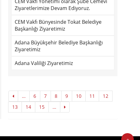
CEM Vakfı Yönetimi olarak Şube Cemevi
Ziyaretlerimize Devam Ediyoruz.
CEM Vakfı Bünyesinde Tokat Belediye
Başkanlığı Ziyaretimiz
Adana Büyükşehir Belediye Başkanlığı
Ziyaretimiz
Adana Valiliği Ziyaretimiz
...
6
7
8
9
10
11
12
13
14
15
...