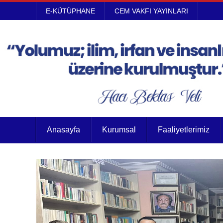
E-KÜTÜPHANE
CEM VAKFI YAYINLARI
Anasayfa
Kurumsal
Faaliyetlerimiz