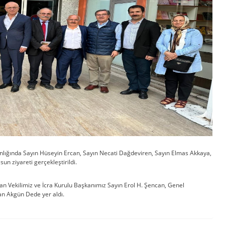
ığında Sayın Hüseyin Ercan, Sayın Necati Dağdeviren, Sayın Elmas Akkaya,
sun ziyareti gerçekleştirildi.
 Vekilimiz ve İcra Kurulu Başkanımız Sayın Erol H. Şencan, Genel
an Akgün Dede yer aldı.