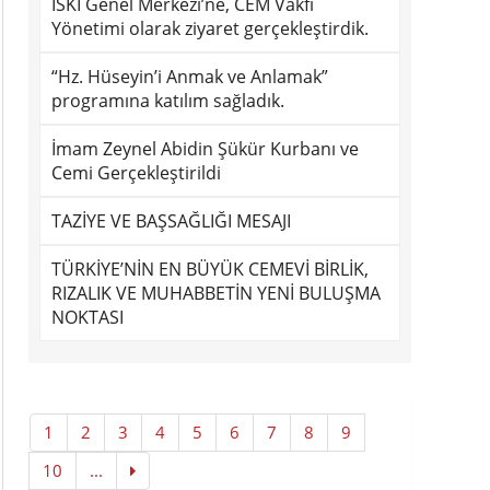
İSKİ Genel Merkezi’ne, CEM Vakfı
Yönetimi olarak ziyaret gerçekleştirdik.
“Hz. Hüseyin’i Anmak ve Anlamak”
programına katılım sağladık.
İmam Zeynel Abidin Şükür Kurbanı ve
Cemi Gerçekleştirildi
TAZİYE VE BAŞSAĞLIĞI MESAJI
TÜRKİYE’NİN EN BÜYÜK CEMEVİ BİRLİK,
RIZALIK VE MUHABBETİN YENİ BULUŞMA
NOKTASI
1
2
3
4
5
6
7
8
9
10
...