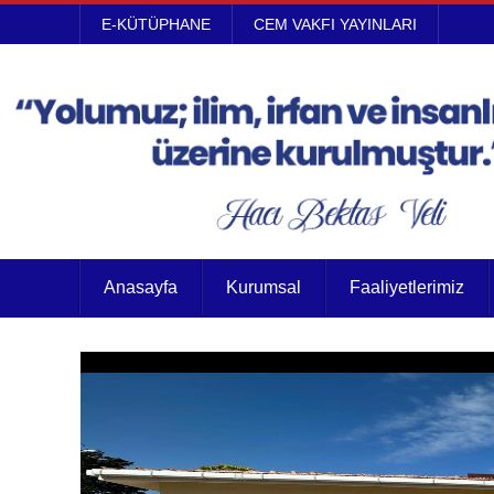
E-KÜTÜPHANE
CEM VAKFI YAYINLARI
Anasayfa
Kurumsal
Faaliyetlerimiz