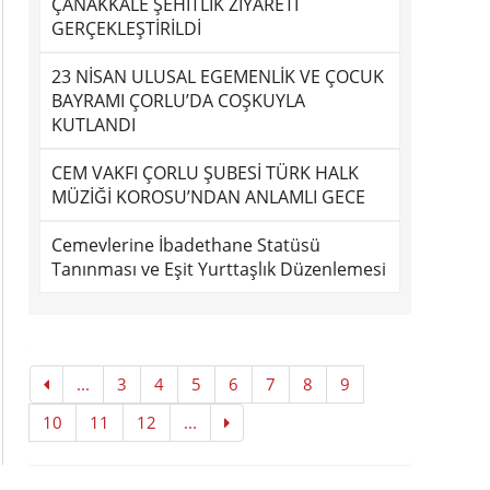
ÇANAKKALE ŞEHİTLİK ZİYARETİ
GERÇEKLEŞTİRİLDİ
23 NİSAN ULUSAL EGEMENLİK VE ÇOCUK
BAYRAMI ÇORLU’DA COŞKUYLA
KUTLANDI
CEM VAKFI ÇORLU ŞUBESİ TÜRK HALK
MÜZİĞİ KOROSU’NDAN ANLAMLI GECE
Cemevlerine İbadethane Statüsü
Tanınması ve Eşit Yurttaşlık Düzenlemesi
...
3
4
5
6
7
8
9
10
11
12
...