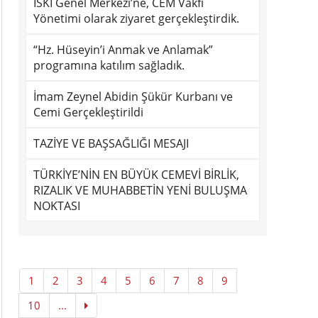
İSKİ Genel Merkezi’ne, CEM Vakfı
Yönetimi olarak ziyaret gerçekleştirdik.
“Hz. Hüseyin’i Anmak ve Anlamak”
programına katılım sağladık.
İmam Zeynel Abidin Şükür Kurbanı ve
Cemi Gerçekleştirildi
TAZİYE VE BAŞSAĞLIĞI MESAJI
TÜRKİYE’NİN EN BÜYÜK CEMEVİ BİRLİK,
RIZALIK VE MUHABBETİN YENİ BULUŞMA
NOKTASI
1
2
3
4
5
6
7
8
9
10
...