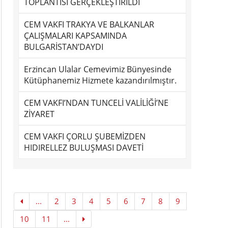
TOPLANTISI GERÇEKLEŞTİRİLDİ
CEM VAKFI TRAKYA VE BALKANLAR
ÇALIŞMALARI KAPSAMINDA
BULGARİSTAN’DAYDI
Erzincan Ulalar Cemevimiz Bünyesinde
Kütüphanemiz Hizmete kazandırılmıştır.
CEM VAKFI’NDAN TUNCELİ VALİLİĞİ’NE
ZİYARET
CEM VAKFI ÇORLU ŞUBEMİZDEN
HIDIRELLEZ BULUŞMASI DAVETİ
...
2
3
4
5
6
7
8
9
10
11
...