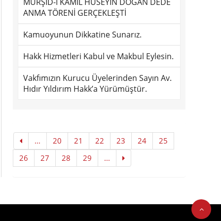
MÜRŞÎD-İ KÂMİL HÜSEYİN DOĞAN DEDE
ANMA TÖRENİ GERÇEKLEŞTİ
Kamuoyunun Dikkatine Sunarız.
Hakk Hizmetleri Kabul ve Makbul Eylesin.
Vakfımızın Kurucu Üyelerinden Sayın Av.
Hıdır Yıldırım Hakk’a Yürümüştür.
...
20
21
22
23
24
25
26
27
28
29
...