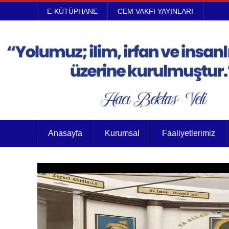
E-KÜTÜPHANE
CEM VAKFI YAYINLARI
Anasayfa
Kurumsal
Faaliyetlerimiz