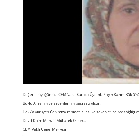
Değerli büyüğümüz, CEM Vakfı Kurucu Üyemiz Sayın Kazım Büklü’nü
Büklü Ailesinin ve sevenlerinin başı sağ olsun.
Hakk’a yürüyen Canımıza rahmet, ailesi ve sevenlerine başsağlığı ve 
Devri Daim Menzili Mübarek Olsun…
CEM Vakfı Genel Merkezi