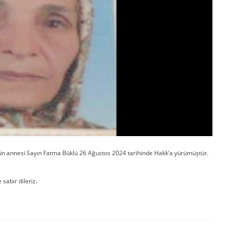
n annesi Sayın Fatma Büklü 26 Ağustos 2024 tarihinde Hakk’a yürümüştür.
sabır dileriz.