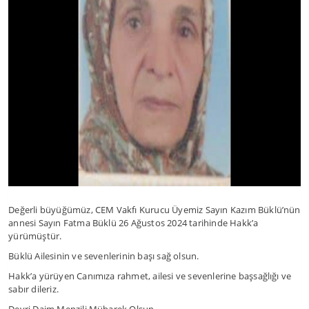
Değerli büyüğümüz, CEM Vakfı Kurucu Üyemiz Sayın Kazım Büklü’nün
annesi Sayın Fatma Büklü 26 Ağustos 2024 tarihinde Hakk’a
yürümüştür.
Büklü Ailesinin ve sevenlerinin başı sağ olsun.
Hakk’a yürüyen Canımıza rahmet, ailesi ve sevenlerine başsağlığı ve
sabır dileriz.