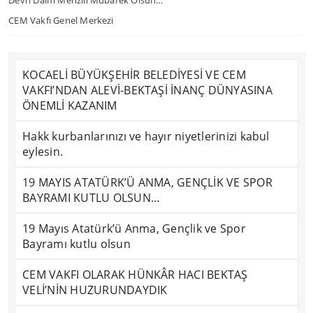
Devri Daim Menzili Mübarek Olsun…
CEM Vakfı Genel Merkezi
KOCAELİ BÜYÜKŞEHİR BELEDİYESİ VE CEM
VAKFI’NDAN ALEVİ-BEKTAŞİ İNANÇ DÜNYASINA
ÖNEMLİ KAZANIM
Hakk kurbanlarınızı ve hayır niyetlerinizi kabul
eylesin.
19 MAYIS ATATÜRK’Ü ANMA, GENÇLİK VE SPOR
BAYRAMI KUTLU OLSUN…
19 Mayıs Atatürk’ü Anma, Gençlik ve Spor
Bayramı kutlu olsun
CEM VAKFI OLARAK HÜNKÂR HACI BEKTAŞ
VELİ’NİN HUZURUNDAYDIK