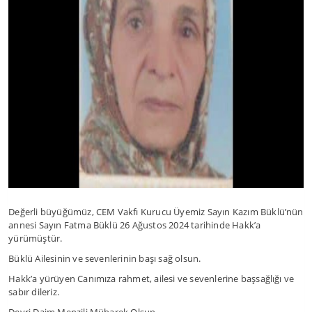
Değerli büyüğümüz, CEM Vakfı Kurucu Üyemiz Sayın Kazım Büklü’nün
annesi Sayın Fatma Büklü 26 Ağustos 2024 tarihinde Hakk’a
yürümüştür.
Büklü Ailesinin ve sevenlerinin başı sağ olsun.
Hakk’a yürüyen Canımıza rahmet, ailesi ve sevenlerine başsağlığı ve
sabır dileriz.