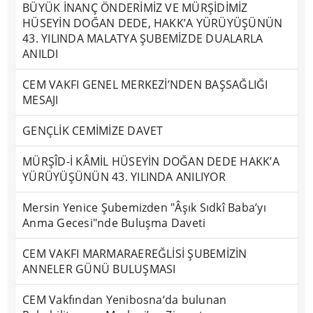
BÜYÜK İNANÇ ÖNDERİMİZ VE MÜRŞİDİMİZ
HÜSEYİN DOĞAN DEDE, HAKK’A YÜRÜYÜŞÜNÜN
43. YILINDA MALATYA ŞUBEMİZDE DUALARLA
ANILDI
CEM VAKFI GENEL MERKEZİ’NDEN BAŞSAĞLIĞI
MESAJI
GENÇLİK CEMİMİZE DAVET
MÜRŞÎD-İ KÂMİL HÜSEYİN DOĞAN DEDE HAKK’A
YÜRÜYÜŞÜNÜN 43. YILINDA ANILIYOR
Mersin Yenice Şubemizden "Âşık Sıdkî Baba’yı
Anma Gecesi"nde Buluşma Daveti
CEM VAKFI MARMARAEREĞLİSİ ŞUBEMİZİN
ANNELER GÜNÜ BULUŞMASI
CEM Vakfından Yenibosna‘da bulunan