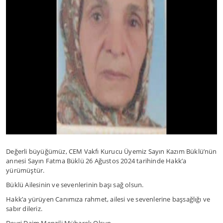
Değerli büyüğümüz, CEM Vakfı Kurucu Üyemiz Sayın Kazım Büklü’nün
annesi Sayın Fatma Büklü 26 Ağustos 2024 tarihinde Hakk’a
yürümüştür.
Büklü Ailesinin ve sevenlerinin başı sağ olsun.
Hakk’a yürüyen Canımıza rahmet, ailesi ve sevenlerine başsağlığı ve
sabır dileriz.