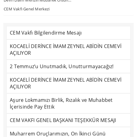
Devri Daim Menzili Mübarek Olsun…
CEM Vakfı Genel Merkezi
CEM Vakfı Bilgilendirme Mesajı
KOCAELİ DERİNCE İMAM ZEYNEL ABİDİN CEMEVİ
AÇILIYOR
2 Temmuz’u Unutmadık, Unutturmayacağız!
KOCAELİ DERİNCE İMAM ZEYNEL ABİDİN CEMEVİ
AÇILIYOR
Aşure Lokmamızı Birlik, Rızalık ve Muhabbet
İçerisinde Pay Ettik
CEM VAKFI GENEL BAŞKANI TEŞEKKÜR MESAJI
Muharrem Oruçlarımızın, On İkinci Günü