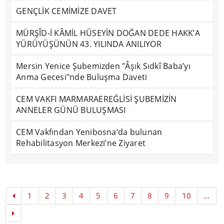
GENÇLİK CEMİMİZE DAVET
MÜRŞÎD-İ KÂMİL HÜSEYİN DOĞAN DEDE HAKK’A
YÜRÜYÜŞÜNÜN 43. YILINDA ANILIYOR
Mersin Yenice Şubemizden "Âşık Sıdkî Baba’yı
Anma Gecesi"nde Buluşma Daveti
CEM VAKFI MARMARAEREĞLİSİ ŞUBEMİZİN
ANNELER GÜNÜ BULUŞMASI
CEM Vakfından Yenibosna‘da bulunan
Rehabilitasyon Merkezi’ne Ziyaret
1
2
3
4
5
6
7
8
9
10
...