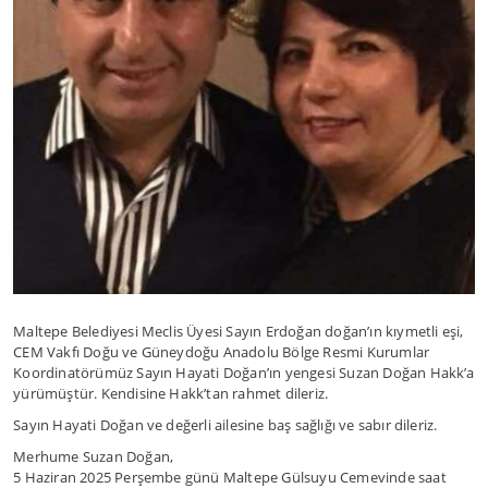
Maltepe Belediyesi Meclis Üyesi Sayın Erdoğan doğan’ın kıymetli eşi,
CEM Vakfı Doğu ve Güneydoğu Anadolu Bölge Resmi Kurumlar
Koordinatörümüz Sayın Hayati Doğan’ın yengesi Suzan Doğan Hakk’a
yürümüştür. Kendisine Hakk’tan rahmet dileriz.
Sayın Hayati Doğan ve değerli ailesine baş sağlığı ve sabır dileriz.
Merhume Suzan Doğan,
5 Haziran 2025 Perşembe günü Maltepe Gülsuyu Cemevinde saat