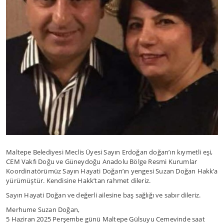
Maltepe Belediyesi Meclis Üyesi Sayın Erdoğan doğan’ın kıymetli eşi,
CEM Vakfı Doğu ve Güneydoğu Anadolu Bölge Resmi Kurumlar
Koordinatörümüz Sayın Hayati Doğan’ın yengesi Suzan Doğan Hakk’a
yürümüştür. Kendisine Hakk’tan rahmet dileriz.
Sayın Hayati Doğan ve değerli ailesine baş sağlığı ve sabır dileriz.
Merhume Suzan Doğan,
5 Haziran 2025 Perşembe günü Maltepe Gülsuyu Cemevinde saat