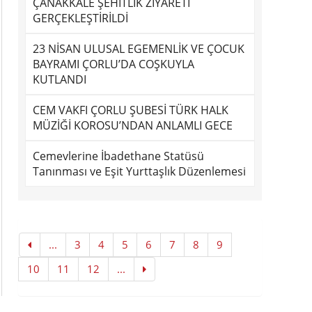
ÇANAKKALE ŞEHİTLİK ZİYARETİ
GERÇEKLEŞTİRİLDİ
23 NİSAN ULUSAL EGEMENLİK VE ÇOCUK
BAYRAMI ÇORLU’DA COŞKUYLA
KUTLANDI
CEM VAKFI ÇORLU ŞUBESİ TÜRK HALK
MÜZİĞİ KOROSU’NDAN ANLAMLI GECE
Cemevlerine İbadethane Statüsü
Tanınması ve Eşit Yurttaşlık Düzenlemesi
...
3
4
5
6
7
8
9
10
11
12
...