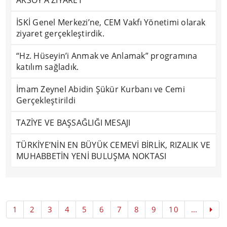
AKSOY’A ZİYARET
İSKİ Genel Merkezi’ne, CEM Vakfı Yönetimi olarak
ziyaret gerçekleştirdik.
“Hz. Hüseyin’i Anmak ve Anlamak” programına
katılım sağladık.
İmam Zeynel Abidin Şükür Kurbanı ve Cemi
Gerçekleştirildi
TAZİYE VE BAŞSAĞLIĞI MESAJI
TÜRKİYE’NİN EN BÜYÜK CEMEVİ BİRLİK, RIZALIK VE
MUHABBETİN YENİ BULUŞMA NOKTASI
1
2
3
4
5
6
7
8
9
10
...