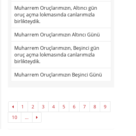
Muharrem Oruçlarımızın, Altıncı gün
oruç açma lokmasında canlarımızla
birlikteydik.
Muharrem Oruçlarımızın Altıncı Günü
Muharrem Oruçlarımızın, Beşinci gün
oruç açma lokmasında canlarımızla
birlikteydik.
Muharrem Oruçlarımızın Beşinci Günü
1
2
3
4
5
6
7
8
9
10
...