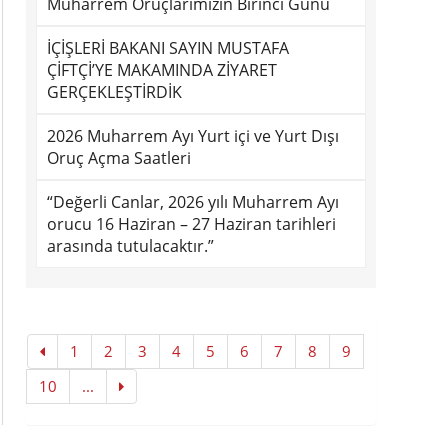
Muharrem Oruçlarımızın Birinci Günü
İÇİŞLERİ BAKANI SAYIN MUSTAFA
ÇİFTÇİ’YE MAKAMINDA ZİYARET
GERÇEKLEŞTİRDİK
2026 Muharrem Ayı Yurt içi ve Yurt Dışı
Oruç Açma Saatleri
“Değerli Canlar, 2026 yılı Muharrem Ayı
orucu 16 Haziran – 27 Haziran tarihleri
arasında tutulacaktır.”
1
2
3
4
5
6
7
8
9
10
...