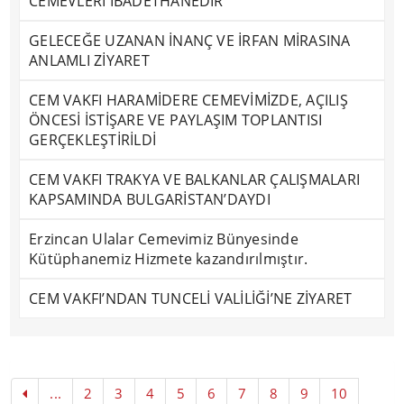
CEMEVLERİ İBADETHANEDİR
GELECEĞE UZANAN İNANÇ VE İRFAN MİRASINA
ANLAMLI ZİYARET
CEM VAKFI HARAMİDERE CEMEVİMİZDE, AÇILIŞ
ÖNCESİ İSTİŞARE VE PAYLAŞIM TOPLANTISI
GERÇEKLEŞTİRİLDİ
CEM VAKFI TRAKYA VE BALKANLAR ÇALIŞMALARI
KAPSAMINDA BULGARİSTAN’DAYDI
Erzincan Ulalar Cemevimiz Bünyesinde
Kütüphanemiz Hizmete kazandırılmıştır.
CEM VAKFI’NDAN TUNCELİ VALİLİĞİ’NE ZİYARET
...
2
3
4
5
6
7
8
9
10