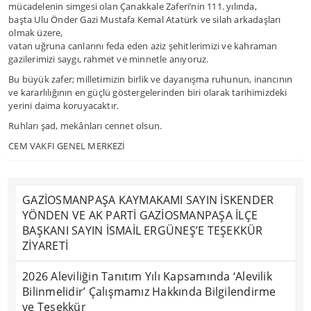
mücadelenin simgesi olan Çanakkale Zaferi’nin 111. yılında,
başta Ulu Önder Gazi Mustafa Kemal Atatürk ve silah arkadaşları
olmak üzere,
vatan uğruna canlarını feda eden aziz şehitlerimizi ve kahraman
gazilerimizi saygı, rahmet ve minnetle anıyoruz.
Bu büyük zafer; milletimizin birlik ve dayanışma ruhunun, inancının
ve kararlılığının en güçlü göstergelerinden biri olarak tarihimizdeki
yerini daima koruyacaktır.
Ruhları şad, mekânları cennet olsun.
CEM VAKFI GENEL MERKEZİ
GAZİOSMANPAŞA KAYMAKAMI SAYIN İSKENDER
YÖNDEN VE AK PARTİ GAZİOSMANPAŞA İLÇE
BAŞKANI SAYIN İSMAİL ERGÜNEŞ’E TEŞEKKÜR
ZİYARETİ
2026 Aleviliğin Tanıtım Yılı Kapsamında ‘Alevilik
Bilinmelidir’ Çalışmamız Hakkında Bilgilendirme
ve Teşekkür