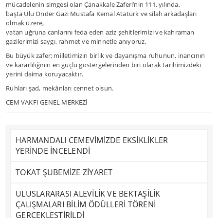
mücadelenin simgesi olan Çanakkale Zaferi’nin 111. yılında,
başta Ulu Önder Gazi Mustafa Kemal Atatürk ve silah arkadaşları
olmak üzere,
vatan uğruna canlarını feda eden aziz şehitlerimizi ve kahraman
gazilerimizi saygı, rahmet ve minnetle anıyoruz.
Bu büyük zafer; milletimizin birlik ve dayanışma ruhunun, inancının
ve kararlılığının en güçlü göstergelerinden biri olarak tarihimizdeki
yerini daima koruyacaktır.
Ruhları şad, mekânları cennet olsun.
CEM VAKFI GENEL MERKEZİ
HARMANDALI CEMEVİMİZDE EKSİKLİKLER
YERİNDE İNCELENDİ
TOKAT ŞUBEMİZE ZİYARET
ULUSLARARASI ALEVİLİK VE BEKTAŞİLİK
ÇALIŞMALARI BİLİM ÖDÜLLERİ TÖRENİ
GERÇEKLEŞTİRİLDİ