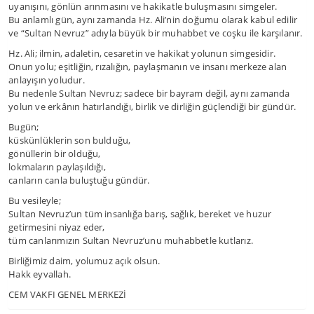
uyanışını, gönlün arınmasını ve hakikatle buluşmasını simgeler.
Bu anlamlı gün, aynı zamanda Hz. Ali’nin doğumu olarak kabul edilir
ve “Sultan Nevruz” adıyla büyük bir muhabbet ve coşku ile karşılanır.
Hz. Ali; ilmin, adaletin, cesaretin ve hakikat yolunun simgesidir.
Onun yolu; eşitliğin, rızalığın, paylaşmanın ve insanı merkeze alan
anlayışın yoludur.
Bu nedenle Sultan Nevruz; sadece bir bayram değil, aynı zamanda
yolun ve erkânın hatırlandığı, birlik ve dirliğin güçlendiği bir gündür.
Bugün;
küskünlüklerin son bulduğu,
gönüllerin bir olduğu,
lokmaların paylaşıldığı,
canların canla buluştuğu gündür.
Bu vesileyle;
Sultan Nevruz’un tüm insanlığa barış, sağlık, bereket ve huzur
getirmesini niyaz eder,
tüm canlarımızın Sultan Nevruz’unu muhabbetle kutlarız.
Birliğimiz daim, yolumuz açık olsun.
Hakk eyvallah.
CEM VAKFI GENEL MERKEZİ