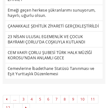
Emeği geçen herkese şükranlarımı sunuyorum,
hayırlı, uğurlu olsun.
ÇANAKKALE ŞEHİTLİK ZİYARETİ GERÇEKLEŞTİRİLDİ
23 NİSAN ULUSAL EGEMENLİK VE ÇOCUK
BAYRAMI ÇORLU’DA COŞKUYLA KUTLANDI
CEM VAKFI ÇORLU ŞUBESİ TÜRK HALK MÜZİĞİ
KOROSU’NDAN ANLAMLI GECE
Cemevlerine İbadethane Statüsü Tanınması ve
Eşit Yurttaşlık Düzenlemesi
...
3
4
5
6
7
8
9
10
11
12
...