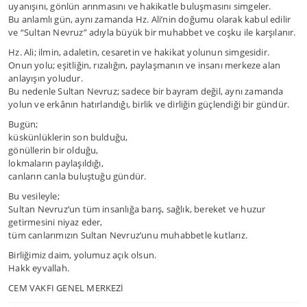
uyanışını, gönlün arınmasını ve hakikatle buluşmasını simgeler.
Bu anlamlı gün, aynı zamanda Hz. Ali’nin doğumu olarak kabul edilir
ve “Sultan Nevruz” adıyla büyük bir muhabbet ve coşku ile karşılanır.
Hz. Ali; ilmin, adaletin, cesaretin ve hakikat yolunun simgesidir.
Onun yolu; eşitliğin, rızalığın, paylaşmanın ve insanı merkeze alan
anlayışın yoludur.
Bu nedenle Sultan Nevruz; sadece bir bayram değil, aynı zamanda
yolun ve erkânın hatırlandığı, birlik ve dirliğin güçlendiği bir gündür.
Bugün;
küskünlüklerin son bulduğu,
gönüllerin bir olduğu,
lokmaların paylaşıldığı,
canların canla buluştuğu gündür.
Bu vesileyle;
Sultan Nevruz’un tüm insanlığa barış, sağlık, bereket ve huzur
getirmesini niyaz eder,
tüm canlarımızın Sultan Nevruz’unu muhabbetle kutlarız.
Birliğimiz daim, yolumuz açık olsun.
Hakk eyvallah.
CEM VAKFI GENEL MERKEZİ