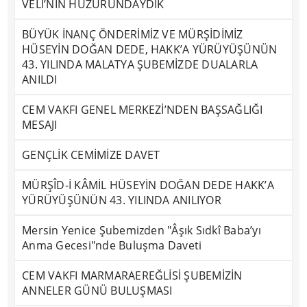
VELİ’NİN HUZURUNDAYDIK
BÜYÜK İNANÇ ÖNDERİMİZ VE MÜRŞİDİMİZ
HÜSEYİN DOĞAN DEDE, HAKK’A YÜRÜYÜŞÜNÜN
43. YILINDA MALATYA ŞUBEMİZDE DUALARLA
ANILDI
CEM VAKFI GENEL MERKEZİ’NDEN BAŞSAĞLIĞI
MESAJI
GENÇLİK CEMİMİZE DAVET
MÜRŞÎD-İ KÂMİL HÜSEYİN DOĞAN DEDE HAKK’A
YÜRÜYÜŞÜNÜN 43. YILINDA ANILIYOR
Mersin Yenice Şubemizden "Âşık Sıdkî Baba’yı
Anma Gecesi"nde Buluşma Daveti
CEM VAKFI MARMARAEREĞLİSİ ŞUBEMİZİN
ANNELER GÜNÜ BULUŞMASI