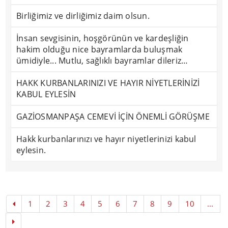
Birliğimiz ve dirliğimiz daim olsun.
İnsan sevgisinin, hoşgörünün ve kardeşliğin
hakim olduğu nice bayramlarda buluşmak
ümidiyle... Mutlu, sağlıklı bayramlar dileriz…
HAKK KURBANLARINIZI VE HAYIR NİYETLERİNİZİ
KABUL EYLESİN
GAZİOSMANPAŞA CEMEVİ İÇİN ÖNEMLİ GÖRÜŞME
Hakk kurbanlarınızı ve hayır niyetlerinizi kabul
eylesin.
1
2
3
4
5
6
7
8
9
10
...