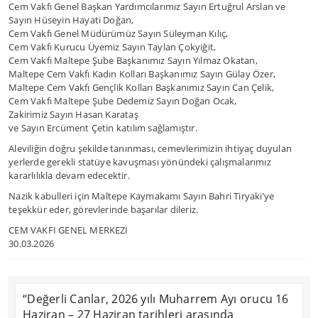
Cem Vakfı Genel Başkan Yardımcılarımız Sayın Ertuğrul Arslan ve
Sayın Hüseyin Hayati Doğan,
Cem Vakfı Genel Müdürümüz Sayın Süleyman Kılıç,
Cem Vakfı Kurucu Üyemiz Sayın Taylan Çokyiğit,
Cem Vakfı Maltepe Şube Başkanımız Sayın Yılmaz Okatan,
Maltepe Cem Vakfı Kadın Kolları Başkanımız Sayın Gülay Özer,
Maltepe Cem Vakfı Gençlik Kolları Başkanımız Sayın Can Çelik,
Cem Vakfı Maltepe Şube Dedemiz Sayın Doğan Ocak,
Zakirimiz Sayın Hasan Karataş
ve Sayın Ercüment Çetin katılım sağlamıştır.
Aleviliğin doğru şekilde tanınması, cemevlerimizin ihtiyaç duyulan
yerlerde gerekli statüye kavuşması yönündeki çalışmalarımız
kararlılıkla devam edecektir.
Nazik kabulleri için Maltepe Kaymakamı Sayın Bahri Tiryaki’ye
teşekkür eder, görevlerinde başarılar dileriz.
CEM VAKFI GENEL MERKEZİ
30.03.2026
“Değerli Canlar, 2026 yılı Muharrem Ayı orucu 16
Haziran – 27 Haziran tarihleri arasında