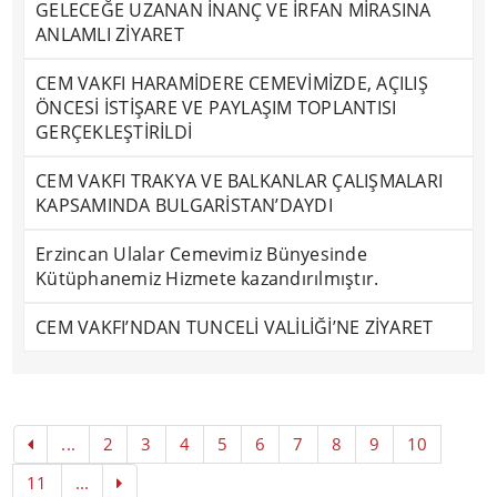
GELECEĞE UZANAN İNANÇ VE İRFAN MİRASINA
ANLAMLI ZİYARET
CEM VAKFI HARAMİDERE CEMEVİMİZDE, AÇILIŞ
ÖNCESİ İSTİŞARE VE PAYLAŞIM TOPLANTISI
GERÇEKLEŞTİRİLDİ
CEM VAKFI TRAKYA VE BALKANLAR ÇALIŞMALARI
KAPSAMINDA BULGARİSTAN’DAYDI
Erzincan Ulalar Cemevimiz Bünyesinde
Kütüphanemiz Hizmete kazandırılmıştır.
CEM VAKFI’NDAN TUNCELİ VALİLİĞİ’NE ZİYARET
...
2
3
4
5
6
7
8
9
10
11
...