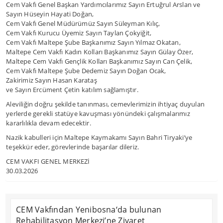
Cem Vakfı Genel Başkan Yardımcılarımız Sayın Ertuğrul Arslan ve
Sayın Hüseyin Hayati Doğan,
Cem Vakfı Genel Müdürümüz Sayın Süleyman Kılıç,
Cem Vakfı Kurucu Üyemiz Sayın Taylan Çokyiğit,
Cem Vakfı Maltepe Şube Başkanımız Sayın Yılmaz Okatan,
Maltepe Cem Vakfı Kadın Kolları Başkanımız Sayın Gülay Özer,
Maltepe Cem Vakfı Gençlik Kolları Başkanımız Sayın Can Çelik,
Cem Vakfı Maltepe Şube Dedemiz Sayın Doğan Ocak,
Zakirimiz Sayın Hasan Karataş
ve Sayın Ercüment Çetin katılım sağlamıştır.
Aleviliğin doğru şekilde tanınması, cemevlerimizin ihtiyaç duyulan
yerlerde gerekli statüye kavuşması yönündeki çalışmalarımız
kararlılıkla devam edecektir.
Nazik kabulleri için Maltepe Kaymakamı Sayın Bahri Tiryaki’ye
teşekkür eder, görevlerinde başarılar dileriz.
CEM VAKFI GENEL MERKEZİ
30.03.2026
CEM Vakfından Yenibosna‘da bulunan
Rehabilitasyon Merkezi’ne Ziyaret