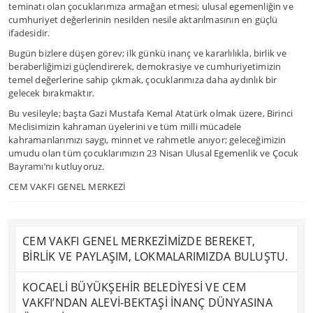
teminatı olan çocuklarımıza armağan etmesi; ulusal egemenliğin ve
cumhuriyet değerlerinin nesilden nesile aktarılmasının en güçlü
ifadesidir.
Bugün bizlere düşen görev; ilk günkü inanç ve kararlılıkla, birlik ve
beraberliğimizi güçlendirerek, demokrasiye ve cumhuriyetimizin
temel değerlerine sahip çıkmak, çocuklarımıza daha aydınlık bir
gelecek bırakmaktır.
Bu vesileyle; başta Gazi Mustafa Kemal Atatürk olmak üzere, Birinci
Meclisimizin kahraman üyelerini ve tüm milli mücadele
kahramanlarımızı saygı, minnet ve rahmetle anıyor; geleceğimizin
umudu olan tüm çocuklarımızın 23 Nisan Ulusal Egemenlik ve Çocuk
Bayramı’nı kutluyoruz.
CEM VAKFI GENEL MERKEZİ
CEM VAKFI GENEL MERKEZİMİZDE BEREKET,
BİRLİK VE PAYLAŞIM, LOKMALARIMIZDA BULUŞTU.
KOCAELİ BÜYÜKŞEHİR BELEDİYESİ VE CEM
VAKFI’NDAN ALEVİ-BEKTAŞİ İNANÇ DÜNYASINA