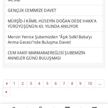
GENÇLİK CEMİMİZE DAVET
MÜRŞÎD-İ KÂMİL HÜSEYİN DOĞAN DEDE HAKK’A
YÜRÜYÜŞÜNÜN 43. YILINDA ANILIYOR
Mersin Yenice Şubemizden "Âşık Sıdkî Baba’yı
Anma Gecesi"nde Buluşma Daveti
CEM VAKFI MARMARAEREĞLİSİ ŞUBEMİZİN
ANNELER GÜNÜ BULUŞMASI
1
2
3
4
5
6
7
8
9
10
...