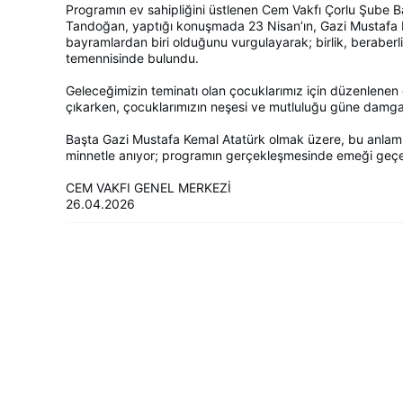
Programın ev sahipliğini üstlenen Cem Vakfı Çorlu Şube
Tandoğan, yaptığı konuşmada 23 Nisan’ın, Gazi Mustafa K
bayramlardan biri olduğunu vurgulayarak; birlik, beraberl
temennisinde bulundu.
Geleceğimizin teminatı olan çocuklarımız için düzenlenen 
çıkarken, çocuklarımızın neşesi ve mutluluğu güne damga
Başta Gazi Mustafa Kemal Atatürk olmak üzere, bu anlam
minnetle anıyor; programın gerçekleşmesinde emeği geçen
CEM VAKFI GENEL MERKEZİ
26.04.2026