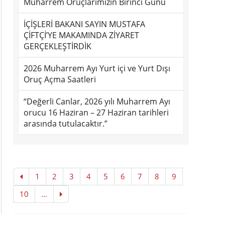
Muharrem Oruçlarımızın Birinci Günü
İÇİŞLERİ BAKANI SAYIN MUSTAFA
ÇİFTÇİ’YE MAKAMINDA ZİYARET
GERÇEKLEŞTİRDİK
2026 Muharrem Ayı Yurt içi ve Yurt Dışı
Oruç Açma Saatleri
“Değerli Canlar, 2026 yılı Muharrem Ayı
orucu 16 Haziran – 27 Haziran tarihleri
arasında tutulacaktır.”
1
2
3
4
5
6
7
8
9
10
...