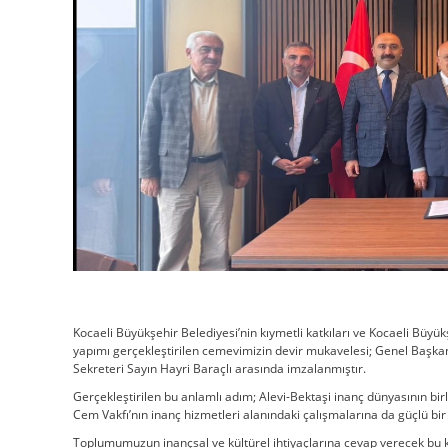
Kocaeli Büyükşehir Belediyesi’nin kıymetli katkıları ve Kocaeli Büyü
yapımı gerçekleştirilen cemevimizin devir mukavelesi; Genel Başka
Sekreteri Sayın Hayri Baraçlı arasında imzalanmıştır.
Gerçekleştirilen bu anlamlı adım; Alevi-Bektaşi inanç dünyasının bir
Cem Vakfı’nın inanç hizmetleri alanındaki çalışmalarına da güçlü bi
Toplumumuzun inançsal ve kültürel ihtiyaçlarına cevap verecek bu kı