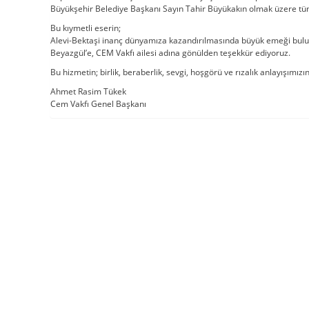
Büyükşehir Belediye Başkanı Sayın Tahir Büyükakın olmak üzere tüm 
Bu kıymetli eserin;
Alevi-Bektaşi inanç dünyamıza kazandırılmasında büyük emeği bulu
Beyazgül’e, CEM Vakfı ailesi adına gönülden teşekkür ediyoruz.
Bu hizmetin; birlik, beraberlik, sevgi, hoşgörü ve rızalık anlayışımı
Ahmet Rasim Tükek
Cem Vakfı Genel Başkanı