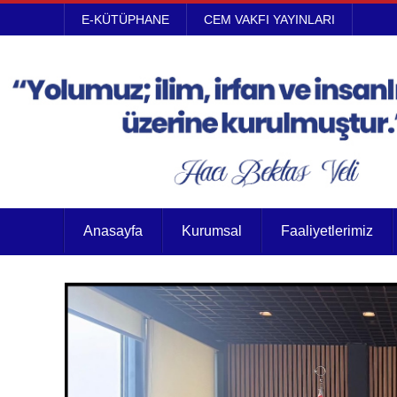
E-KÜTÜPHANE
CEM VAKFI YAYINLARI
Anasayfa
Kurumsal
Faaliyetlerimiz