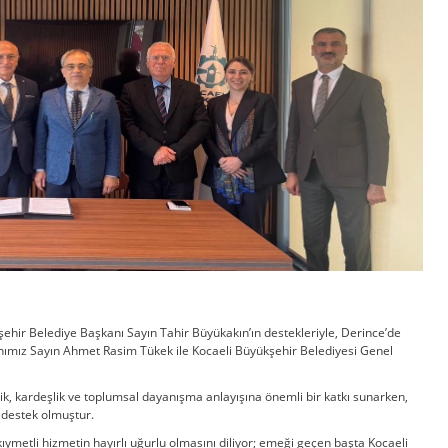
kşehir Belediye Başkanı Sayın Tahir Büyükakın’ın destekleriyle, Derince’de
nımız Sayın Ahmet Rasim Tükek ile Kocaeli Büyükşehir Belediyesi Genel
lik, kardeşlik ve toplumsal dayanışma anlayışına önemli bir katkı sunarken,
r destek olmuştur.
ymetli hizmetin hayırlı uğurlu olmasını diliyor; emeği geçen başta Kocaeli